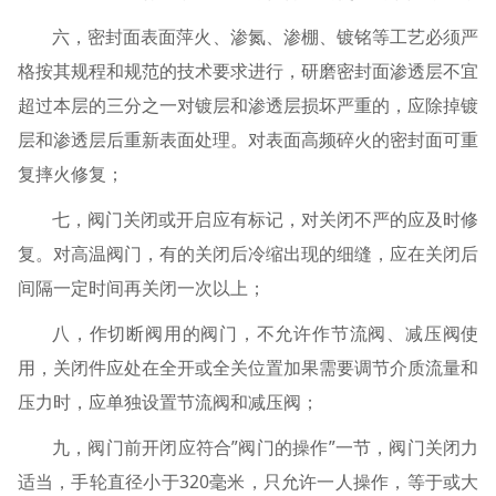
六，密封面表面萍火、渗氮、渗棚、镀铭等工艺必须严
格按其规程和规范的技术要求进行，研磨密封面渗透层不宜
超过本层的三分之一对镀层和渗透层损坏严重的，应除掉镀
层和渗透层后重新表面处理。对表面高频碎火的密封面可重
复摔火修复；
七，阀门关闭或开启应有标记，对关闭不严的应及时修
复。对高温阀门，有的关闭后冷缩出现的细缝，应在关闭后
间隔一定时间再关闭一次以上；
八，作切断阀用的阀门，不允许作节流阀、减压阀使
用，关闭件应处在全开或全关位置加果需要调节介质流量和
压力时，应单独设置节流阀和减压阀；
九，阀门前开闭应符合”阀门的操作”一节，阀门关闭力
适当，手轮直径小于320毫米，只允许一人操作，等于或大