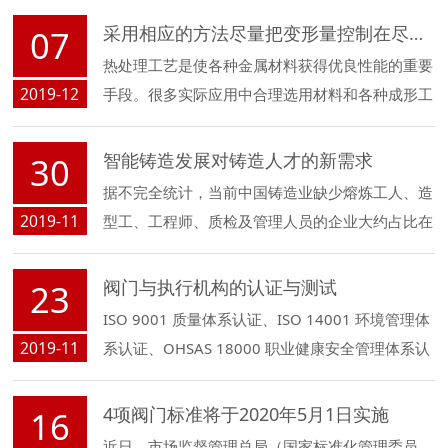
猛，否则容易损坏密封面，或扳断手轮、手柄。
采用相应的方法尽量把变形量控制在尽量小的范围内
07
热处理工艺是使各种金属材料获得优良性能的重要
2019-12
手段。很多实际应用中合理选用材料和各种成形工
艺并不能满足金属工件所需要的力学性能、物理性
能和化学性能，这时热处理工艺是必不可少的。
智能铸造发展对铸造人才的新需求
30
据不完全统计，当前中国铸造业缺少熔炼工人、造
2019-11
型工、工程师、质检及管理人员的企业大约占比在
58%、20%、50%、34%...
阀门与执行机构的认证与测试
23
ISO 9001 质量体系认证、ISO 14001 环境管理体
2019-11
系认证、OHSAS 18000 职业健康安全管理体系认
证、欧盟CE认证， 压力容器PED指令、API 认证...
4项阀门标准将于2020年5月1日实施
16
近日，市场监督管理总局（国家标准化管理委员