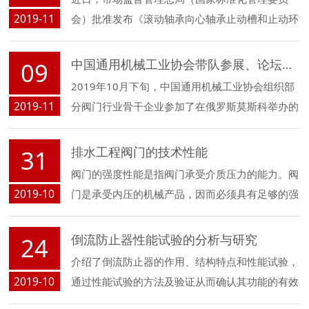
2019-11
会）批准发布《滚动轴承向心轴承止动槽和止动环
尺寸、产品几何技术规范（GPS）和公差值》等
343项国家标准和2项国家标准修改单。
中国通用机械工业协会带队参展、论坛和考察活动取得了圆满成功
09
2019年10月下旬，中国通用机械工业协会组织部
2019-11
分阀门行业骨干企业参加了在俄罗斯莫斯科举办的
第18届俄罗斯国际泵阀、压缩机、执行器及发动
机展览会（简称PCV展）。
排水工程阀门的技术性能
31
阀门的强度性能是指阀门承受介质压力的能力。阀
2019-10
门是承受内压的机械产品，因而必须具有足够的强
度和刚度，以保证长期使用而不发生破裂或产生变
形。
倒流防止器性能试验的分析与研究
24
介绍了倒流防止器的作用、结构特点和性能试验，
2019-10
通过性能试验的方法及验证从而确认其功能的有效
性。