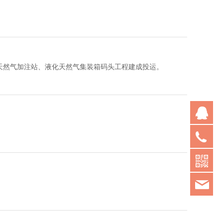
天然气加注站、液化天然气集装箱码头工程建成投运。
Q
05
chi