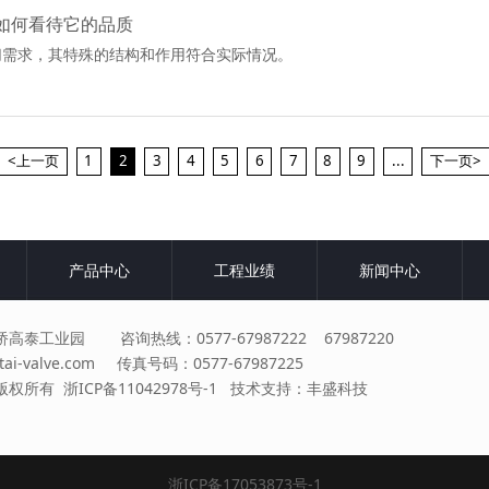
如何看待它的品质
切需求，其特殊的结构和作用符合实际情况。
<上一页
1
2
3
4
5
6
7
8
9
...
下一页>
产品中心
工程业绩
新闻中心
泰工业园 咨询热线：0577-67987222 67987220
tai-valve.com
传真号码：0577-67987225
版权所有
浙ICP备11042978号-1
技术支持：
丰盛科技
浙ICP备17053873号-1