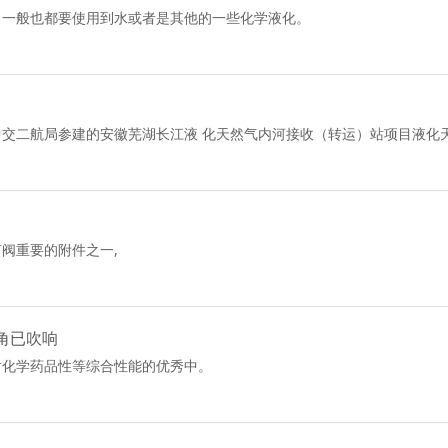
，一般也都要使用到水或者是其他的一些化学液化。
交二航局参建的安徽芜湖长江液 化天然气内河接收（转运）站项目液化
阀重要的附件之一,
角已吹响
耐化学药品性等综合性能的优秀中。