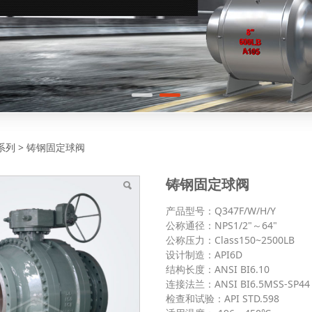
固定球阀
系列
>
铸钢固定球阀
铸钢固定球阀
产品型号：Q347F/W/H/Y
公称通径：NPS1/2"～64"
公称压力：Class150~2500LB
设计制造：API6D
结构长度：ANSI BI6.10
连接法兰：ANSI BI6.5MSS-SP44
检查和试验：API STD.598