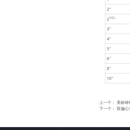
2″
1/2
2
″
3″
4″
5″
6″
8″
10″
上一个：
美标铸
下一个：
双偏心