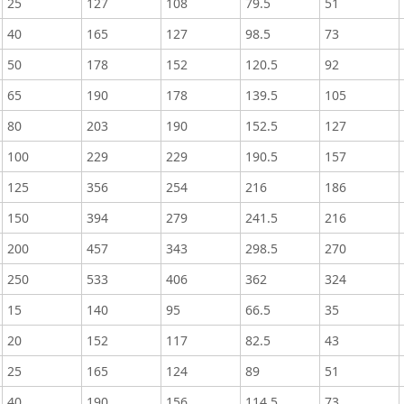
25
127
108
79.5
51
40
165
127
98.5
73
50
178
152
120.5
92
65
190
178
139.5
105
80
203
190
152.5
127
100
229
229
190.5
157
125
356
254
216
186
150
394
279
241.5
216
200
457
343
298.5
270
250
533
406
362
324
15
140
95
66.5
35
20
152
117
82.5
43
25
165
124
89
51
40
190
156
114.5
73