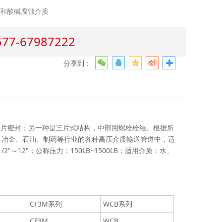
气和酸碱腐蚀介质
-67987222
分享到：
片密封；另一种是三片式结构，中部用螺栓栓结。根据所
、冶金、石油、制药等行业的各种高压介质输送管道中，适
～12"；公称压力：150LB~1500LB；适用介质：水、
CF3M系列
WCB系列
CF3M
WCB