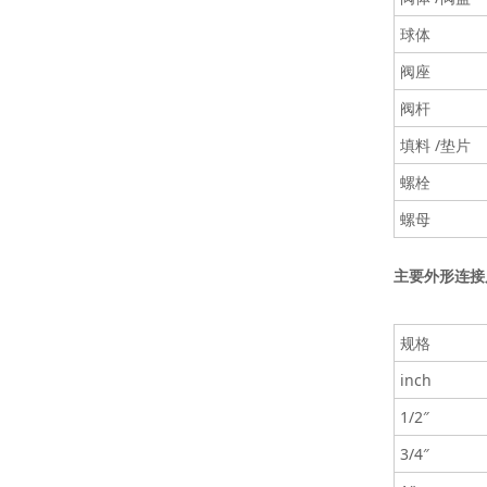
球体
阀座
阀杆
填料 /垫片
螺栓
螺母
主要外形连接
规格
inch
1/2″
3/4″