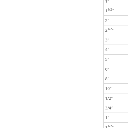
1″
1/2
1
″
2″
1/2
2
″
3″
4″
5″
6″
8″
10″
1/2″
3/4″
1″
1/2
1
″