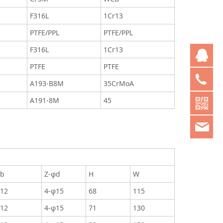
F316L
1Cr13
PTFE/PPL
PTFE/PPL
F316L
1Cr13
Q
PTFE
PTFE
05
A193-B8M
35CrMoA
A191-8M
45
chi
b
Z-φd
H
W
12
4-φ15
68
115
12
4-φ15
71
130