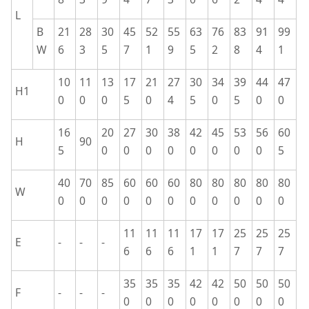
L
B
21
28
30
45
52
55
63
76
83
91
99
W
6
3
5
7
1
9
5
2
8
4
1
10
11
13
17
21
27
30
34
39
44
47
H1
0
0
0
5
0
4
5
0
5
0
0
16
20
27
30
38
42
45
53
56
60
H
90
5
0
0
0
0
0
0
0
0
5
40
70
85
60
60
60
80
80
80
80
80
W
0
0
0
0
0
0
0
0
0
0
0
11
11
11
17
17
25
25
25
E
-
-
-
6
6
6
1
1
7
7
7
35
35
35
42
42
50
50
50
F
-
-
-
0
0
0
0
0
0
0
0