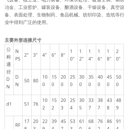
冶金、工业窑炉、罐装设备、酿酒设备、干燥设备、真空设
备、表面处理、生物制药、食品机械、纺织印染、造纸等行
业中得到广泛的使用。
主要外形连接尺寸
公
N
1
1
1
1
1
2
2"
3"
4"
6"
8"
称
PS
0"
2"
4"
6"
8"
0"
通
径
D
10
15
20
25
30
35
40
45
50
D
50
80
N
0
0
0
0
0
0
0
0
0
N
10
15
20
25
30
33
38
43
48
d1
51
76
2
2
3
4
5
7
7
8
9
17
20
22
39
45
53
61
68
76
86
91
RF
8
3
9
4
7
3
0
6
2
4
4