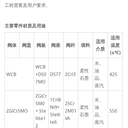
工程需要及用户要求。
主要零件材质及用途
适用
适用
阀体
阀盖
阀板
阀座
阀杆
填料
温度
介质
(≤℃)
水、
WCB
柔性
油
WCB
+D50
D577
2Crl3
425
石墨
品、
7MO
蒸汽
ZGlCr
1Crl8
水、
5M0
25Cr
Ni9+
柔性
油
ZGlCr5MO
+ Ste
2M01
550
Stelli
石墨
品、
llite1
VA
te6
蒸汽
2