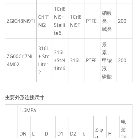
1Crl8
硝酸
Crl了
Ni9+
1Crl8
ZGlCrl8Ni9Ti
PTFE
类、
200
Ni2
Stelli
Ni9Ti
碱类
te6
尿
316L
316L
素、
ZG00Crl7Nil
+ Ste
+Stel
316L
PTFE
甲铵
200
4M02
llite1
1ite6
液、
2
磷酸
主要外形连接尺寸
1.6MPa
电
Z-φ
装
DN
L
D
D1
D2
b
H
d
型