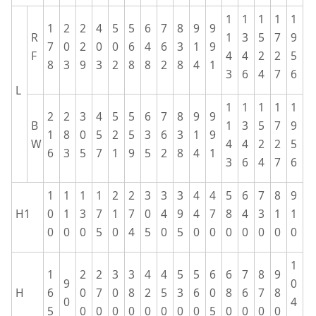
1
1
1
1
1
1
2
2
4
5
5
6
7
8
9
9
R
1
3
5
7
9
7
0
2
0
0
6
4
6
3
1
9
F
4
4
2
2
5
8
3
9
3
2
8
8
2
8
4
1
3
6
4
7
6
L
1
1
1
1
1
2
2
3
4
5
5
6
7
8
9
9
B
1
3
5
7
9
1
8
0
5
2
5
3
6
3
1
9
W
4
4
2
2
5
6
3
5
7
1
9
5
2
8
4
1
3
6
4
7
6
1
1
1
1
2
2
3
3
3
4
4
5
6
7
8
9
H1
0
1
3
7
1
7
0
4
9
4
7
8
4
3
1
1
0
0
0
5
0
4
5
0
5
0
0
0
0
0
0
0
1
1
2
2
3
3
4
4
5
5
6
6
7
8
9
9
0
H
6
0
7
0
8
2
5
3
6
0
8
6
7
8
0
4
5
0
0
0
0
0
0
0
0
5
0
0
0
0