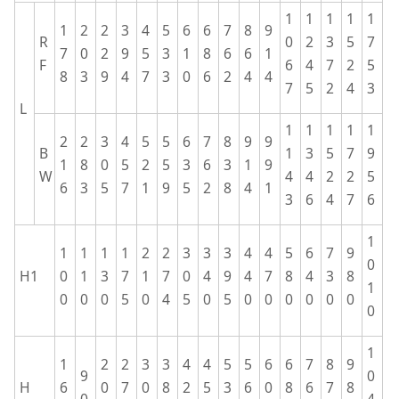
1
1
1
1
1
1
2
2
3
4
5
6
6
7
8
9
R
0
2
3
5
7
7
0
2
9
5
3
1
8
6
6
1
F
6
4
7
2
5
8
3
9
4
7
3
0
6
2
4
4
7
5
2
4
3
L
1
1
1
1
1
2
2
3
4
5
5
6
7
8
9
9
B
1
3
5
7
9
1
8
0
5
2
5
3
6
3
1
9
W
4
4
2
2
5
6
3
5
7
1
9
5
2
8
4
1
3
6
4
7
6
1
1
1
1
1
2
2
3
3
3
4
4
5
6
7
9
0
H1
0
1
3
7
1
7
0
4
9
4
7
8
4
3
8
1
0
0
0
5
0
4
5
0
5
0
0
0
0
0
0
0
1
1
2
2
3
3
4
4
5
5
6
6
7
8
9
9
0
H
6
0
7
0
8
2
5
3
6
0
8
6
7
8