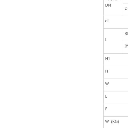
DN
D
d1
R
L
B
H1
H
W
E
F
WT(KG)