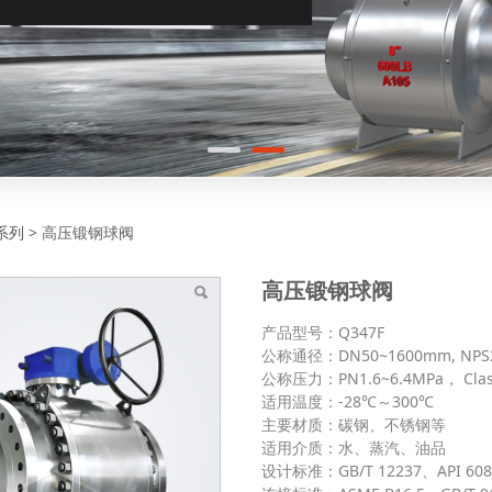
锻钢球阀
系列
>
高压锻钢球阀
高压锻钢球阀
产品型号：Q347F
公称通径：DN50~1600mm, NPS2
公称压力：PN1.6~6.4MPa， Clas
适用温度：-28℃～300℃
主要材质：碳钢、不锈钢等
适用介质：水、蒸汽、油品
设计标准：GB/T 12237、API 608