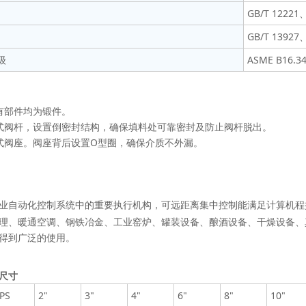
GB/T 12221
GB/T 13927
级
ASME B16.3
有部件均为锻件。
式阀杆，设置倒密封结构，确保填料处可靠密封及防止阀杆脱出。
式阀座。阀座背后设置O型圈，确保介质不外漏。
业自动化控制系统中的重要执行机构，可远距离集中控制能满足计算机程
理、暖通空调、钢铁冶金、工业窑炉、罐装设备、酿酒设备、干燥设备、
得到广泛的使用。
尺寸
PS
2"
3"
4"
6"
8"
10"