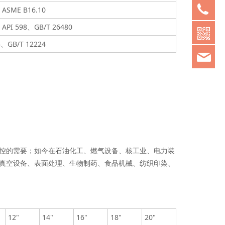
05
、ASME B16.10
、API 598、GB/T 26480
4、GB/T 12224
chi
控的需要；如今在石油化工、燃气设备、核工业、电力装
真空设备、表面处理、生物制药、食品机械、纺织印染、
12"
14"
16"
18"
20"