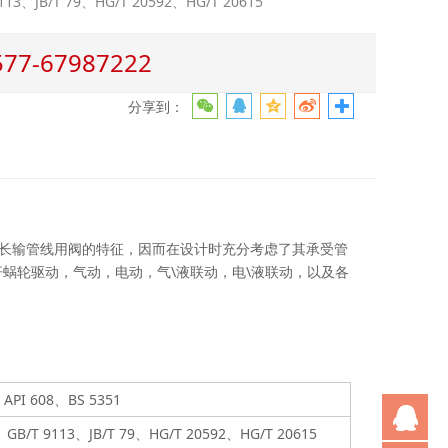
3、JB/T 79、HG/T 20592、HG/T 20615
-67987222
分享到：
长输管线用阀的特征，因而在设计时充分考虑了其承受管
蜗轮驱动，气动，电动，气\液联动，电\液联动，以及各
、API 608、BS 5351
Q
、GB/T 9113、JB/T 79、HG/T 20592、HG/T 20615