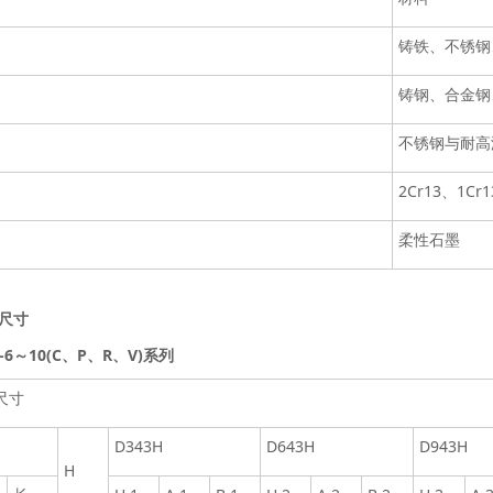
铸铁、不锈钢
铸钢、合金钢
不锈钢与耐高
2Cr13、1C
柔性石墨
尺寸
H-6～10(C、P、R、V)系列
尺寸
D343H
D643H
D943H
H