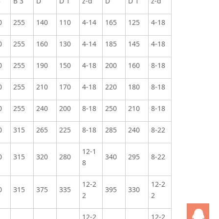
3
B 3
D
D 1
z-d
D
D 1
z-d
0
255
140
110
4-14
165
125
4-18
0
255
160
130
4-14
185
145
4-18
0
255
190
150
4-18
200
160
8-18
0
255
210
170
4-18
220
180
8-18
0
255
240
200
8-18
250
210
8-18
0
315
265
225
8-18
285
240
8-22
12-1
0
315
320
280
340
295
8-22
8
12-2
12-2
0
315
375
335
395
330
2
2
Q
12-2
12-2