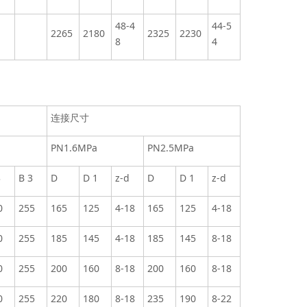
48-4
44-5
2265
2180
2325
2230
8
4
连接尺寸
PN1.6MPa
PN2.5MPa
3
B 3
D
D 1
z-d
D
D 1
z-d
0
255
165
125
4-18
165
125
4-18
0
255
185
145
4-18
185
145
8-18
0
255
200
160
8-18
200
160
8-18
0
255
220
180
8-18
235
190
8-22