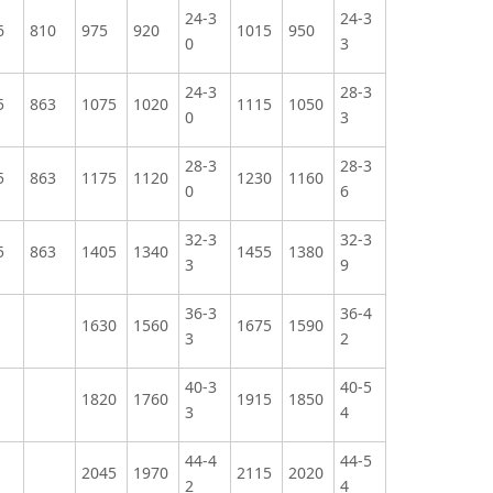
24-3
24-3
6
810
975
920
1015
950
0
3
24-3
28-3
5
863
1075
1020
1115
1050
0
3
28-3
28-3
5
863
1175
1120
1230
1160
0
6
32-3
32-3
5
863
1405
1340
1455
1380
3
9
36-3
36-4
1630
1560
1675
1590
3
2
40-3
40-5
1820
1760
1915
1850
3
4
44-4
44-5
2045
1970
2115
2020
2
4