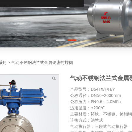
不锈钢法兰式金属硬密封
系列
>
气动不锈钢法兰式金属硬密封蝶阀
气动不锈钢法兰式金属
产品型号：D641X/F/H/Y
公称通径：DN50~2000mm
公称压力：PN0.6～4.0MPa
适用温度：≤200℃
主要材质：铸铁、不锈钢、铬钼
连接方式：法兰式
气动执行器：三段式气动执行器