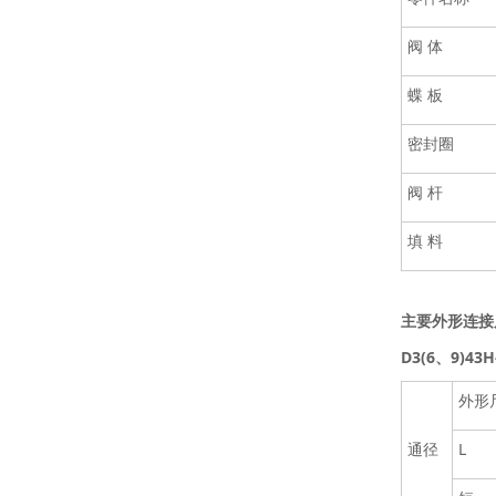
阀 体
蝶 板
密封圈
阀 杆
填 料
主要外形连接
D3(6、9)43
外形
通径
L